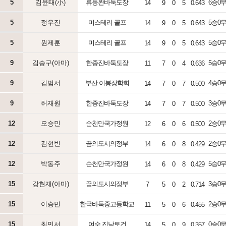
5
김윤태(小)
류동완바둑도장
6승0무2
14
9
0
5
0.643
5
정우진
미스테리 골프
5승0무4
14
9
0
5
0.643
5
원제훈
미스테리 골프
5승0무1
14
9
0
5
0.643
9
김승구(아마)
한종진바둑도장
5승0무4
11
7
0
4
0.636
9
김범서
부산 이붕장학회
4승0무3
14
7
0
7
0.500
9
허재원
한종진바둑도장
3승0무3
14
7
0
7
0.500
12
오승민
순천만국가정원
2승0무3
12
6
0
6
0.500
12
김현빈
꿈의도시의정부
2승0무5
14
6
0
8
0.429
12
박동주
순천만국가정원
5승0무3
14
6
0
8
0.429
15
강현재(아마)
꿈의도시의정부
3승0무1
7
5
0
2
0.714
15
이승민
한국바둑중고등학교
2승0무5
11
5
0
6
0.455
15
최민서
여수 진남토건
0승0무3
14
5
0
9
0.357