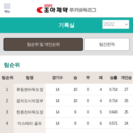
기록실
팀순위 및 개인순위
팀간전적
팀순위
팀순위
팀명
경기수
승
무
패
승률
개인승
1
류동완바둑도장
14
10
0
4
0.714
27
2
꿈의도시의정부
14
10
0
4
0.714
25
3
한종진바둑도장
14
9
0
5
0.643
25
4
미스테리 골프
14
8
0
6
0.571
24