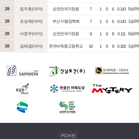
28
임지호(아마)
순천만국가정원
0승0무3
7
1
0
6
0.143
28
조성재(아마)
부산 이붕장학회
1승0무2
7
1
0
6
0.143
28
서준우(아마)
순천만국가정원
0승0무5
9
1
0
8
0.111
28
김태겸(아마)
한국바둑중고등학교
1승0무2
10
1
0
9
0.100
PC버전