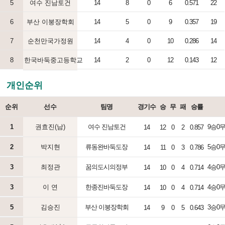
5
여수 진남토건
14
8
0
6
0.571
22
6
부산 이붕장학회
14
5
0
9
0.357
19
7
순천만국가정원
14
4
0
10
0.286
14
8
한국바둑중고등학교
14
2
0
12
0.143
12
개인순위
순위
선수
팀명
경기수
승
무
패
승률
1
권효진(남)
여수 진남토건
9승0무1
14
12
0
2
0.857
2
박지현
류동완바둑도장
5승0무1
14
11
0
3
0.786
3
최정관
꿈의도시의정부
4승0무3
14
10
0
4
0.714
3
이 연
한종진바둑도장
4승0무2
14
10
0
4
0.714
5
김승진
부산 이붕장학회
3승0무3
14
9
0
5
0.643