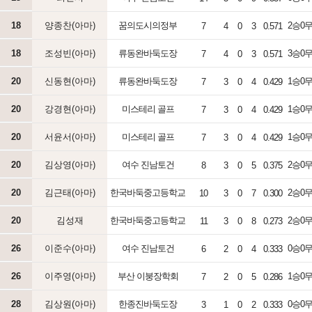
18
양종찬(아마)
꿈의도시의정부
2승0무1
7
4
0
3
0.571
18
조성빈(아마)
류동완바둑도장
3승0무1
7
4
0
3
0.571
20
신동현(아마)
류동완바둑도장
1승0무3
7
3
0
4
0.429
20
강경현(아마)
미스테리 골프
1승0무3
7
3
0
4
0.429
20
서윤서(아마)
미스테리 골프
1승0무1
7
3
0
4
0.429
20
김상영(아마)
여수 진남토건
2승0무3
8
3
0
5
0.375
20
김근태(아마)
한국바둑중고등학교
2승0무3
10
3
0
7
0.300
20
김성재
한국바둑중고등학교
2승0무4
11
3
0
8
0.273
26
이준수(아마)
여수 진남토건
0승0무3
6
2
0
4
0.333
26
이주영(아마)
부산 이붕장학회
1승0무3
7
2
0
5
0.286
28
김상원(아마)
한종진바둑도장
0승0무0
3
1
0
2
0.333